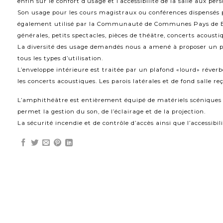
enfin sur le confort d’usage et l’accessibilité de la salle aux per
Son usage pour les cours magistraux ou conférences dispensés pa
également utilisé par la Communauté de Communes Pays de Biè
générales, petits spectacles, pièces de théâtre, concerts acousti
La diversité des usage demandés nous a amené à proposer un 
tous les types d’utilisation.
L’enveloppe intérieure est traitée par un plafond «lourd» réver
les concerts acoustiques. Les parois latérales et de fond salle 
L’amphithéâtre est entièrement équipé de matériels scéniques e
permet la gestion du son, de l’éclairage et de la projection.
La sécurité incendie et de contrôle d’accès ainsi que l’accessibi