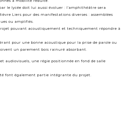
sonnes à mobilité réduite.
r le lycée doit lui aussi évoluer : l’amphithéâtre sera
vre Liers pour des manifestations diverses : assemblées
ques ou amplifiés.
projet pouvant acoustiquement et techniquement répondre à
bérant pour une bonne acoustique pour la prise de parole ou
reçoivent un parement bois rainuré absorbant.
t audiovisuels, une régie positionnée en fond de salle
lité font également partie intégrante du projet.